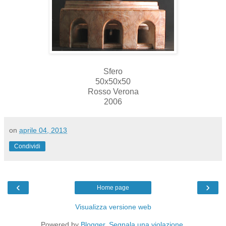
Sfero
50x50x50
Rosso Verona
2006
on
aprile 04, 2013
Condividi
‹
›
Home page
Visualizza versione web
Powered by
Blogger
.
Segnala una violazione
.