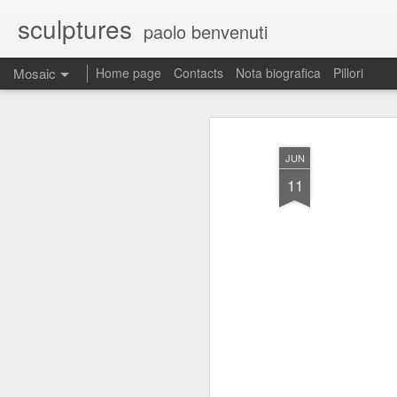
sculptures
paolo benvenuti
Mosaic
Home page
Contacts
Nota biografica
Pillori
JUN
11