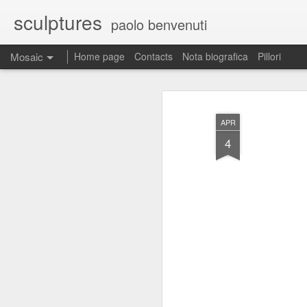
sculptures
paolo benvenuti
Mosaic
Home page
Contacts
Nota biografica
Pillori
APR
4