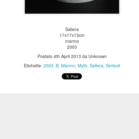
Saliera
17x17x13cm
marmo
2003
Postato
4th April 2013
da Unknown
Etichette:
2003
B
Marmo
Myth
Saliera
Simboli